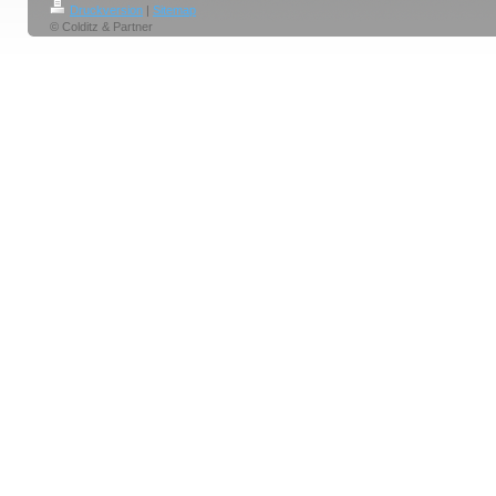
Druckversion
|
Sitemap
© Colditz & Partner